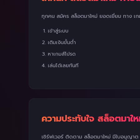
ทุกคน สมัคร สล็อตมาใหม่ ยอดเยี่ยม ทาง เกมดั
เข้าสู่ระบบ
เติมเงินขั้นต่ำ
หาเกมส์โปรด
เล่นได้เลยทันที
ความประทับใจ สล็อตมาใหม
เซิร์ฟเวอร์ ติดตาม สล็อตมาใหม่ มีใบอนุญาต