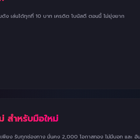
ง เล่นได้ทุกที่ 10 บาท เครดิต โบนัสดี ตอนนี้ ไม่ยุ่งยาก
่ สำหรับมือใหม่
 เพียง รับทุกช่องทาง มั่นคง 2,000 โอกาสทอง ไม่มีบอท และ อัน