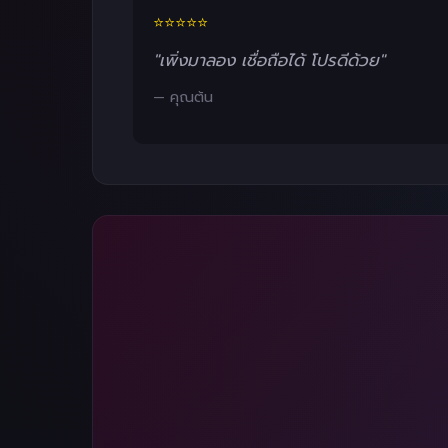
⭐⭐⭐⭐⭐
"เพิ่งมาลอง เชื่อถือได้ โปรดีด้วย"
— คุณต้น