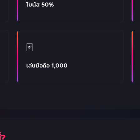
โบนัส 50%
🃏
เล่นมือถือ 1,000
้?