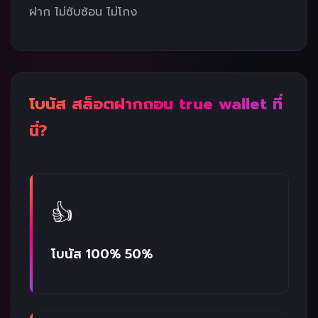
ฝาก ไม่ซับซ้อน ไม่โกง
โบนัส สล็อตฝากถอน true wallet ที่
นี่?
👍
โบนัส 100% 50%