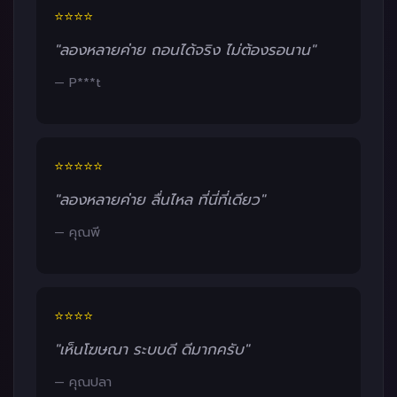
⭐⭐⭐⭐
"ลองหลายค่าย ถอนได้จริง ไม่ต้องรอนาน"
— P***t
⭐⭐⭐⭐⭐
"ลองหลายค่าย ลื่นไหล ที่นี่ที่เดียว"
— คุณพี
⭐⭐⭐⭐
"เห็นโฆษณา ระบบดี ดีมากครับ"
— คุณปลา