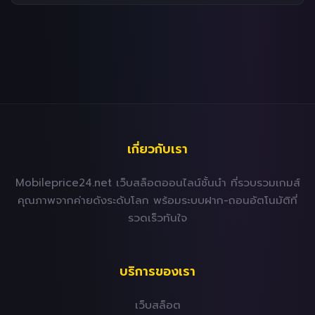
เกี่ยวกับเรา
Mobileprice24.net เว็บสล็อตออนไลน์ชั้นนำ ที่รวบรวมเกมส์
คุณภาพจากค่ายดังระดับโลก พร้อมระบบฝาก-ถอนอัตโนมัติที่
รวดเร็วทันใจ
บริการของเรา
เว็บสล็อต