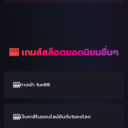
🎰 เกมส์สล็อตยอดนิยมอื่นๆ
ทางเข้า fun88
เว็บคาสิโนออนไลน์อันดับ1ของโลก