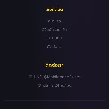
ลิงก์ด่วน
หน้าแรก
วิธีสมัครสมาชิก
โปรโมชั่น
ติดต่อเรา
ติดต่อเรา
💬 LINE: @Mobileprice24.net
⏰ บริการ 24 ชั่วโมง