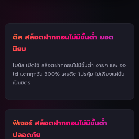
ดีล สล็อตฝากถอนไม่มีขั้นต่ํา ยอด
นิยม
โบนัส เปิดใช้ สล็อตฝากถอนไม่มีขั้นต่ํา ง่ายๆ และ ออ
โต้ แตกทุกวัน 300% เครดิต โปรคุ้ม ไม่เพียงแค่นั้น
เป็นมิตร
ฟีเจอร์ สล็อตฝากถอนไม่มีขั้นต่ํา
ปลอดภัย