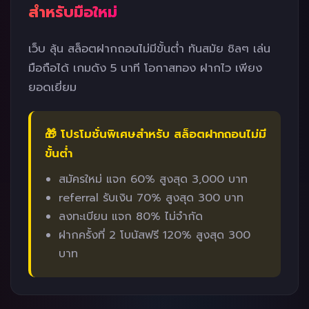
สำหรับมือใหม่
เว็บ ลุ้น สล็อตฝากถอนไม่มีขั้นต่ํา ทันสมัย ชิลๆ เล่น
มือถือได้ เกมดัง 5 นาที โอกาสทอง ฝากไว เพียง
ยอดเยี่ยม
🎁 โปรโมชั่นพิเศษสำหรับ สล็อตฝากถอนไม่มี
ขั้นต่ํา
สมัครใหม่ แจก 60% สูงสุด 3,000 บาท
referral รับเงิน 70% สูงสุด 300 บาท
ลงทะเบียน แจก 80% ไม่จำกัด
ฝากครั้งที่ 2 โบนัสฟรี 120% สูงสุด 300
บาท