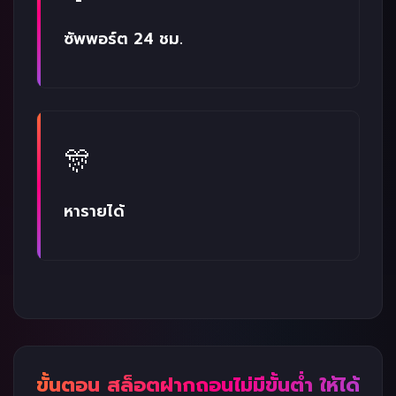
ซัพพอร์ต 24 ชม.
🎊
หารายได้
ขั้นตอน สล็อตฝากถอนไม่มีขั้นต่ํา ให้ได้