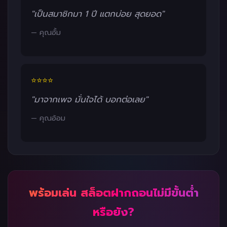
"เป็นสมาชิกมา 1 ปี แตกบ่อย สุดยอด"
— คุณอั้ม
⭐⭐⭐⭐
"มาจากเพจ มั่นใจได้ บอกต่อเลย"
— คุณอ้อม
พร้อมเล่น สล็อตฝากถอนไม่มีขั้นต่ํา
หรือยัง?