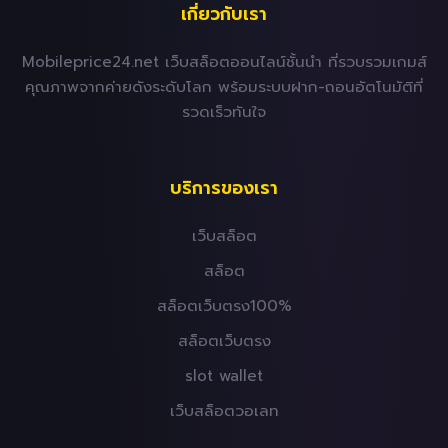
เกี่ยวกับเรา
Mobileprice24.net เว็บสล็อตออนไลน์ชั้นนำ ที่รวบรวมเกมส์
คุณภาพจากค่ายดังระดับโลก พร้อมระบบฝาก-ถอนอัตโนมัติที่
รวดเร็วทันใจ
บริการของเรา
เว็บสล็อต
สล็อต
สล็อตเว็บตรง100%
สล็อตเว็บตรง
slot wallet
เว็บสล็อตวอเลท