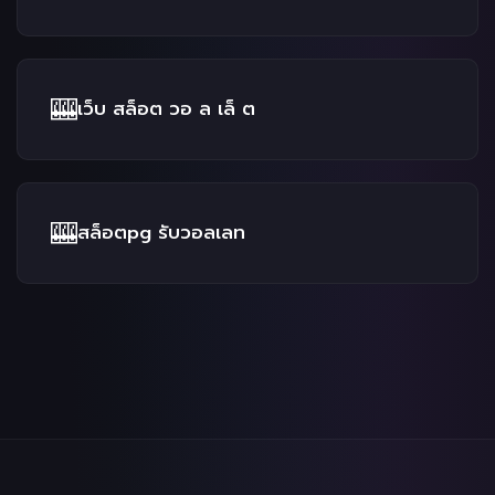
เว็บ สล็อต วอ ล เล็ ต
สล็อตpg รับวอลเลท