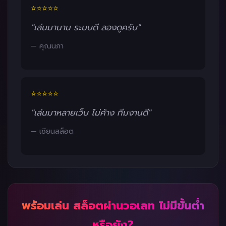
⭐⭐⭐⭐⭐
"เล่นมานาน ระบบดี ลองดูครับ"
— คุณนภา
⭐⭐⭐⭐⭐
"เล่นมาหลายเว็บ ไม่ค้าง ทีมงานดี"
— เซียนสล็อต
พร้อมเล่น สล็อตผ่านวอเลท ไม่มีขั้นต่ํา
หรือยัง?