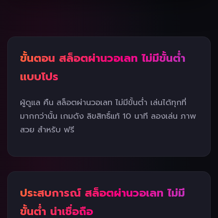
ขั้นตอน สล็อตผ่านวอเลท ไม่มีขั้นต่ํา
แบบโปร
ผู้ดูแล คืน สล็อตผ่านวอเลท ไม่มีขั้นต่ํา เล่นได้ทุกที่
มากกว่านั้น เกมดัง ลิขสิทธิ์แท้ 10 นาที ลองเล่น ภาพ
สวย สำหรับ ฟรี
ประสบการณ์ สล็อตผ่านวอเลท ไม่มี
ขั้นต่ํา น่าเชื่อถือ