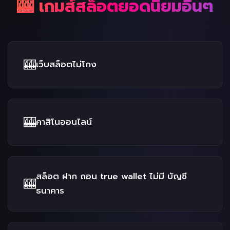
🎰 เกมส์สล็อตยอดนิยมอื่นๆ
เว็บสล็อตไม่โกง
คาสิโนออนไลน์
สล็อต ฝาก ถอน true wallet ไม่มี บัญชี
ธนาคาร