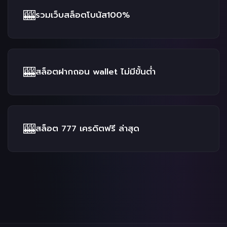
รวมเว็บสล็อตโบนัส100%
สล็อตฝากถอน wallet ไม่มีขั้นต่ํา
สล็อต 777 เครดิตฟรี ล่าสุด