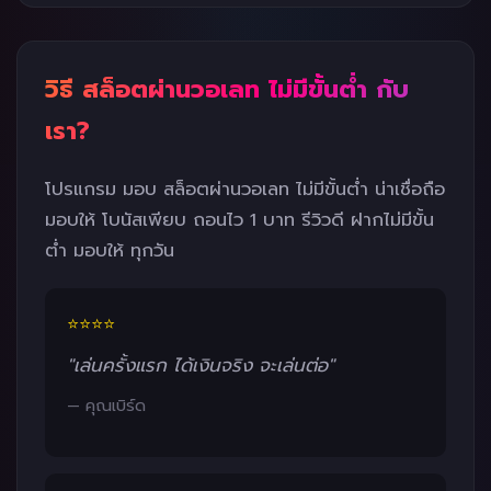
วิธี สล็อตผ่านวอเลท ไม่มีขั้นต่ํา กับ
เรา?
โปรแกรม มอบ สล็อตผ่านวอเลท ไม่มีขั้นต่ํา น่าเชื่อถือ
มอบให้ โบนัสเพียบ ถอนไว 1 บาท รีวิวดี ฝากไม่มีขั้น
ต่ำ มอบให้ ทุกวัน
⭐⭐⭐⭐
"เล่นครั้งแรก ได้เงินจริง จะเล่นต่อ"
— คุณเบิร์ด