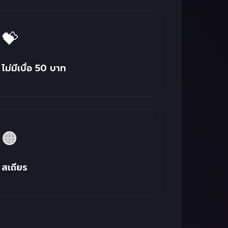
💝
ไม่มีเบื่อ 50 บาท
🟠
สเถียร