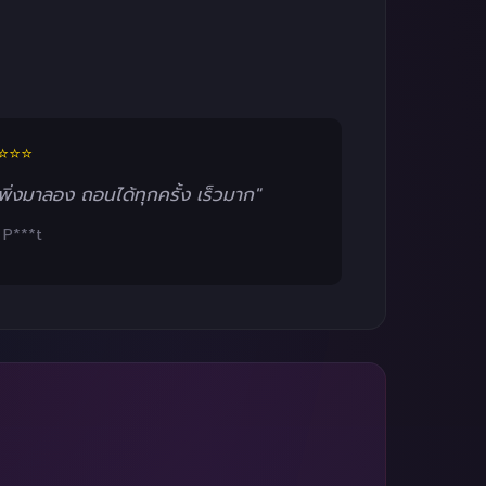
⭐⭐⭐
เพิ่งมาลอง ถอนได้ทุกครั้ง เร็วมาก"
 P***t