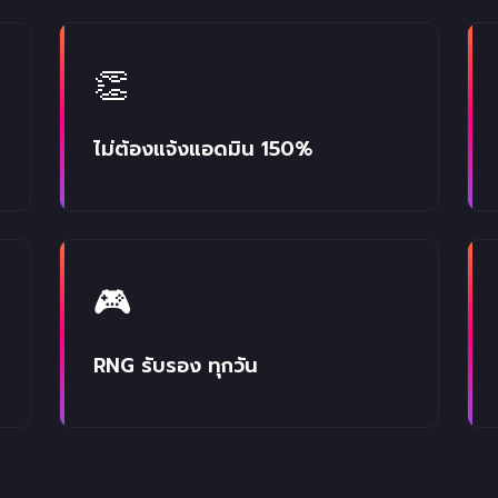
👏
ไม่ต้องแจ้งแอดมิน 150%
🎮
RNG รับรอง ทุกวัน