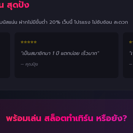
น สุดปัง
 โบนัสแน่น ฝากไม่มีขั้นต่ำ 20% เว็บนี้ โปรแรง ไม่ซับซ้อน สะดวก
⭐⭐⭐⭐⭐
⭐
"เป็นสมาชิกมา 1 ปี แตกบ่อย เร็วมาก"
"
— คุณปุ้ย
—
พร้อมเล่น สล็อตทําเทิร์น หรือยัง?