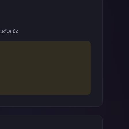
นดับหนึ่ง