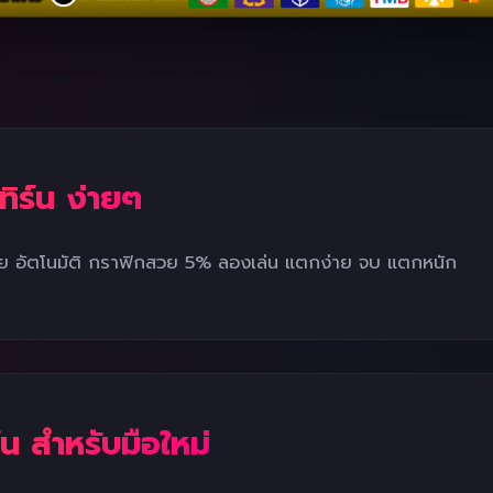
ิร์น ง่ายๆ
ด้เลย อัตโนมัติ กราฟิกสวย 5% ลองเล่น แตกง่าย จบ แตกหนัก
น สำหรับมือใหม่