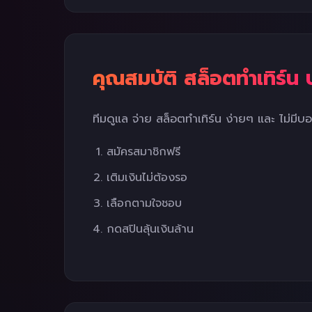
คุณสมบัติ สล็อตทําเทิร์น
ทีมดูแล จ่าย สล็อตทําเทิร์น ง่ายๆ และ ไม่มีบ
สมัครสมาชิกฟรี
เติมเงินไม่ต้องรอ
เลือกตามใจชอบ
กดสปินลุ้นเงินล้าน