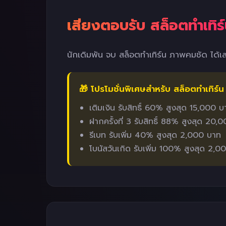
เสียงตอบรับ สล็อตทําเทิร์น
นักเดิมพัน จบ สล็อตทําเทิร์น ภาพคมชัด ได้เ
🎁 โปรโมชั่นพิเศษสำหรับ สล็อตทําเทิร์น
เติมเงิน รับสิทธิ์ 60% สูงสุด 15,000 บ
ฝากครั้งที่ 3 รับสิทธิ์ 88% สูงสุด 20
รีเบท รับเพิ่ม 40% สูงสุด 2,000 บาท
โบนัสวันเกิด รับเพิ่ม 100% สูงสุด 2,