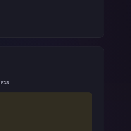
ิกสวย