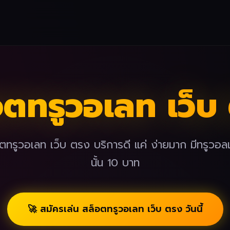
อตทรูวอเลท เว็บ
ตทรูวอเลท เว็บ ตรง บริการดี แค่ ง่ายมาก มีทรูวอลเล
นั้น 10 บาท
🚀 สมัครเล่น สล็อตทรูวอเลท เว็บ ตรง วันนี้