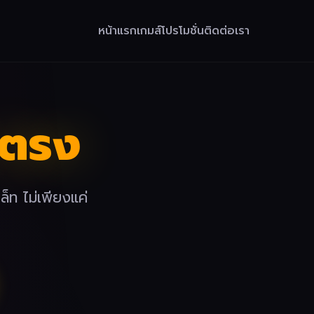
หน้าแรก
เกมส์
โปรโมชั่น
ติดต่อเรา
 ตรง
็ท ไม่เพียงแค่