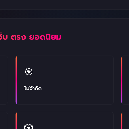
เว็บ ตรง ยอดนิยม
🎯
ไม่จำกัด
🎲