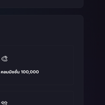
🎨
คอมมิชชั่น 100,000
🎊