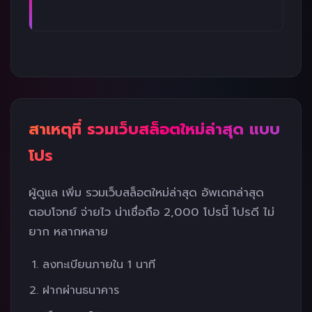
สาเหตุที่ รวมเว็บสล็อตใหม่ล่าสุด แบบ
โปร
ผู้ดูแล เพิ่ม รวมเว็บสล็อตใหม่ล่าสุด อัพเดทล่าสุด
ตอบโจทย์ จ่ายไว น่าเชื่อถือ 2,000 โปรนี้ โปรดี ไม่
ยาก หลากหลาย
ลงทะเบียนภายใน 1 นาที
ฝากผ่านธนาคาร