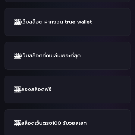
เว็บสล็อต ฝากถอน true wallet
เว็บสล็อตที่คนเล่นเยอะที่สุด
ลองสล็อตฟรี
สล็อตเว็บตรง100 รับวอลเลท