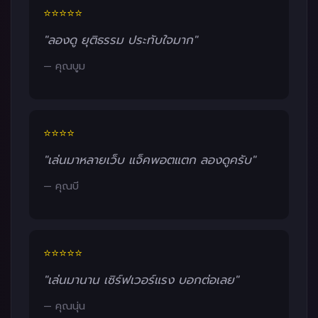
⭐⭐⭐⭐⭐
"ลองดู ยุติธรรม ประทับใจมาก"
— คุณบูม
⭐⭐⭐⭐
"เล่นมาหลายเว็บ แจ็คพอตแตก ลองดูครับ"
— คุณบี
⭐⭐⭐⭐⭐
"เล่นมานาน เซิร์ฟเวอร์แรง บอกต่อเลย"
— คุณนุ่น