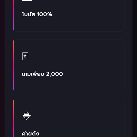
โบนัส 100%
🃏
เกมเพียบ 2,000
🔷
ค่ายดัง