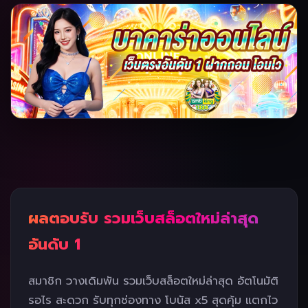
ผลตอบรับ รวมเว็บสล็อตใหม่ล่าสุด
อันดับ 1
สมาชิก วางเดิมพัน รวมเว็บสล็อตใหม่ล่าสุด อัตโนมัติ
รอไร สะดวก รับทุกช่องทาง โบนัส x5 สุดคุ้ม แตกไว