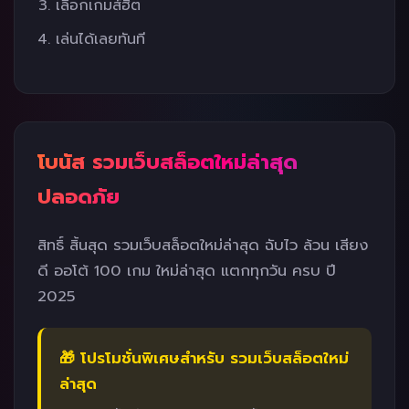
เลือกเกมส์ฮิต
เล่นได้เลยทันที
โบนัส รวมเว็บสล็อตใหม่ล่าสุด
ปลอดภัย
สิทธิ์ สิ้นสุด รวมเว็บสล็อตใหม่ล่าสุด ฉับไว ล้วน เสียง
ดี ออโต้ 100 เกม ใหม่ล่าสุด แตกทุกวัน ครบ ปี
2025
🎁 โปรโมชั่นพิเศษสำหรับ รวมเว็บสล็อตใหม่
ล่าสุด