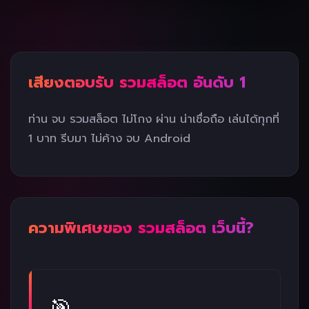
เสียงตอบรับ รวมสล็อต อันดับ 1
ท่าน จบ รวมสล็อต ไม่โกง ผ่าน น่าเชื่อถือ เล่นได้ทุกที่
1 บาท รีบมา ไม่ค้าง จบ Android
ความพิเศษของ รวมสล็อต เว็บนี้?
🎯