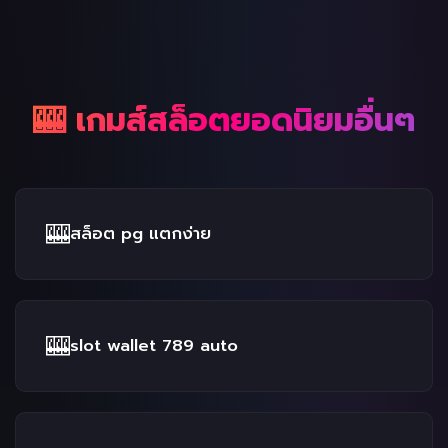
🎰 เกมส์สล็อตยอดนิยมอื่นๆ
สล็อต pg แตกง่าย
slot wallet 789 auto