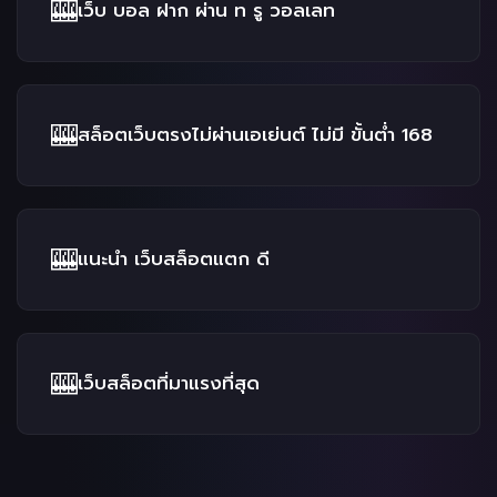
เว็บ บอล ฝาก ผ่าน ท รู วอลเลท
สล็อตเว็บตรงไม่ผ่านเอเย่นต์ ไม่มี ขั้นต่ํา 168
แนะนำ เว็บสล็อตแตก ดี
เว็บสล็อตที่มาแรงที่สุด