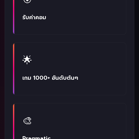
รับค่าคอม
🌟
เกม 1000+ อันดับต้นๆ
🎨
Pragmatic