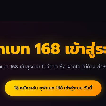
่าเบท 168 เข้าสู่
ฟ่าเบท 168 เข้าสู่ระบบ ไม่จำกัด ซึ่ง ฝากไว ไม่ค้าง สำ
🚀 สมัครเล่น ยูฟ่าเบท 168 เข้าสู่ระบบ วันนี้