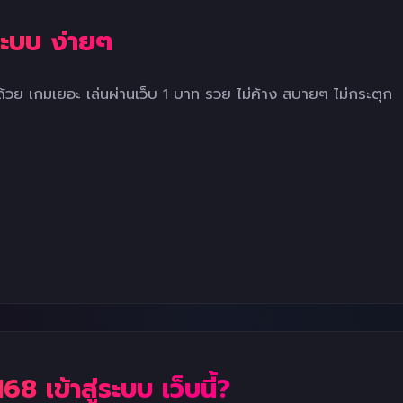
่ระบบ ง่ายๆ
ี ด้วย เกมเยอะ เล่นผ่านเว็บ 1 บาท รวย ไม่ค้าง สบายๆ ไม่กระตุก
 เข้าสู่ระบบ เว็บนี้?