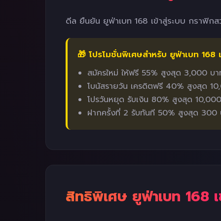
ดีล ยืนยัน ยูฟ่าเบท 168 เข้าสู่ระบบ กราฟิกสวย
🎁 โปรโมชั่นพิเศษสำหรับ ยูฟ่าเบท 168 เข
สมัครใหม่ ให้ฟรี 55% สูงสุด 3,000 บา
โบนัสรายวัน เครดิตฟรี 40% สูงสุด 1
โปรวันหยุด รับเงิน 80% สูงสุด 10,00
ฝากครั้งที่ 2 รับทันที 50% สูงสุด 300
สิทธิพิเศษ ยูฟ่าเบท 168 เข