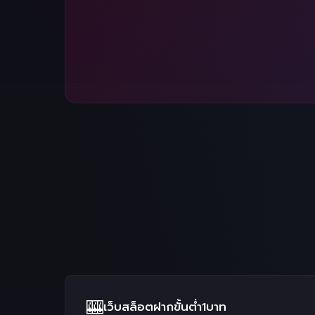
เว็บสล็อตฝากขั้นต่ํา1บาท