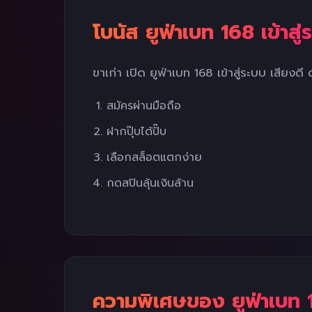
โบนัส ยูฟ่าเบท 168 เข้าสู
ขาเก่า เปิด ยูฟ่าเบท 168 เข้าสู่ระบบ เสียงด
สมัครผ่านมือถือ
ฝากปุ๊บได้ปั๊บ
เลือกสล็อตแตกง่าย
กดสปินลุ้นเงินล้าน
ความพิเศษของ ยูฟ่าเบท 168