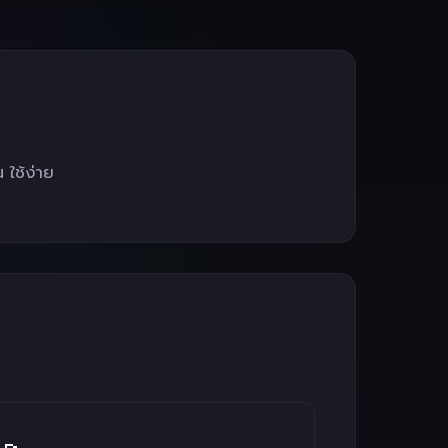
น ใช้ง่าย