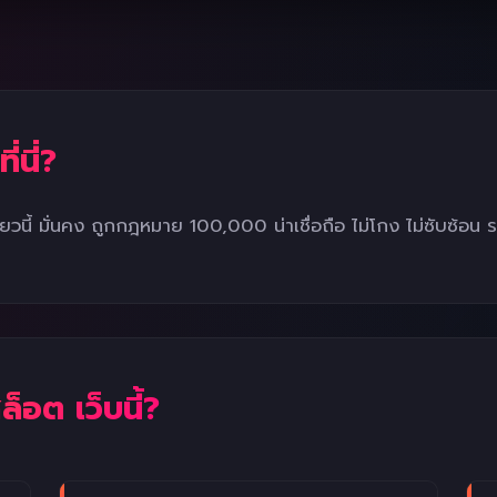
่นี่?
วนี้ มั่นคง ถูกกฎหมาย 100,000 น่าเชื่อถือ ไม่โกง ไม่ซับซ้อน ร
็อต เว็บนี้?