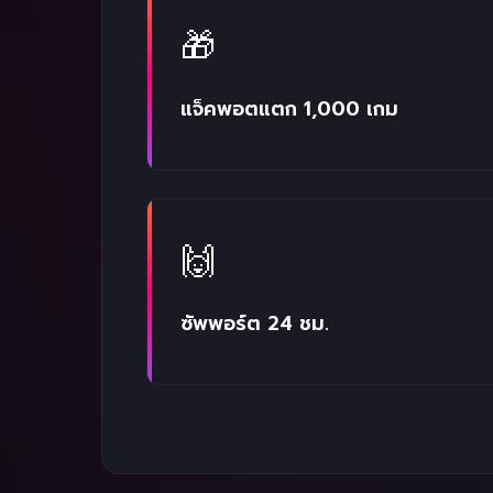
🎁
แจ็คพอตแตก 1,000 เกม
🙌
ซัพพอร์ต 24 ชม.