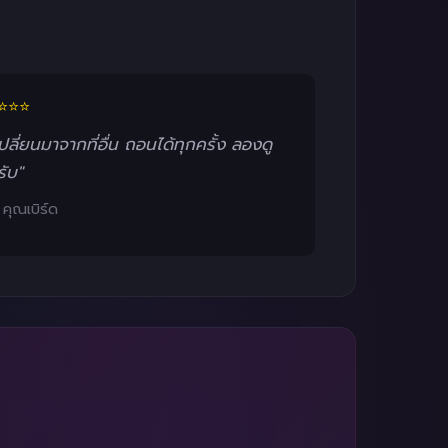
⭐⭐⭐
ปลี่ยนมาจากที่อื่น ถอนได้ทุกครั้ง ลองดู
รับ"
คุณเบิร์ด