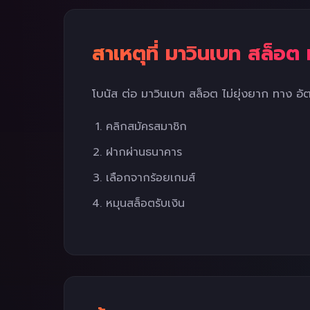
สาเหตุที่ มาวินเบท สล็อต
โบนัส ต่อ มาวินเบท สล็อต ไม่ยุ่งยาก ทาง อ
คลิกสมัครสมาชิก
ฝากผ่านธนาคาร
เลือกจากร้อยเกมส์
หมุนสล็อตรับเงิน