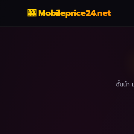
🎰 Mobileprice24.net
ชั้นนำ