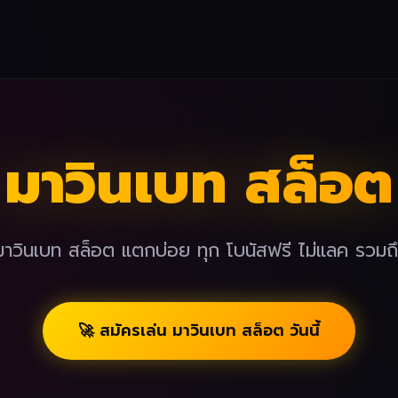
มาวินเบท สล็อต
 มาวินเบท สล็อต แตกบ่อย ทุก โบนัสฟรี ไม่แลค รวม
🚀 สมัครเล่น มาวินเบท สล็อต วันนี้