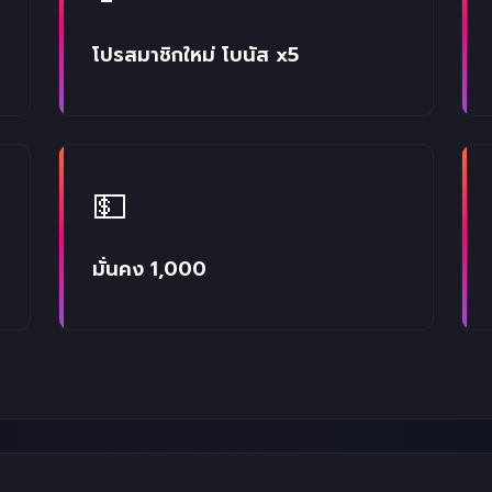
โปรสมาชิกใหม่ โบนัส x5
💵
มั่นคง 1,000