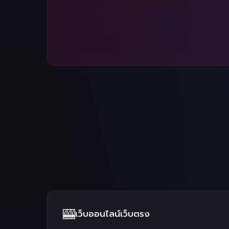
เว็บออนไลน์เว็บตรง