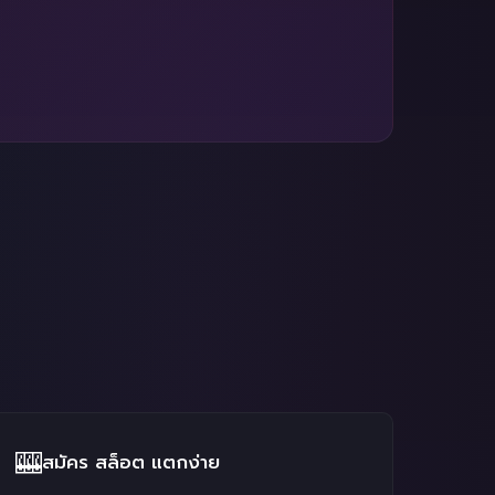
สมัคร สล็อต แตกง่าย