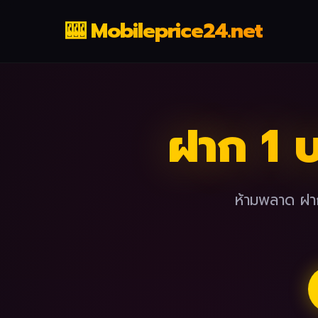
🎰 Mobileprice24.net
ฝาก 1 บ
ห้ามพลาด ฝาก 