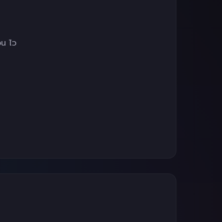
วน ไว