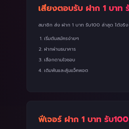
เสียงตอบรับ ฝาก 1 บาท รับ
สมาชิก ส่ง ฝาก 1 บาท รับ100 ล่าสุด ได้จริง 
เริ่มต้นสมัครง่ายๆ
ฝากผ่านธนาคาร
เลือกตามใจชอบ
เดิมพันและลุ้นแจ็คพอต
ฟีเจอร์ ฝาก 1 บาท รับ100 