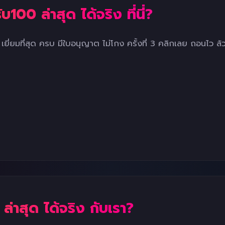
100 ล่าสุด ได้จริง ที่นี่?
เยี่ยมที่สุด ครบ มีใบอนุญาต ไม่โกง ครั้งที่ 3 คลิกเลย ถอนไว ล้
ล่าสุด ได้จริง กับเรา?