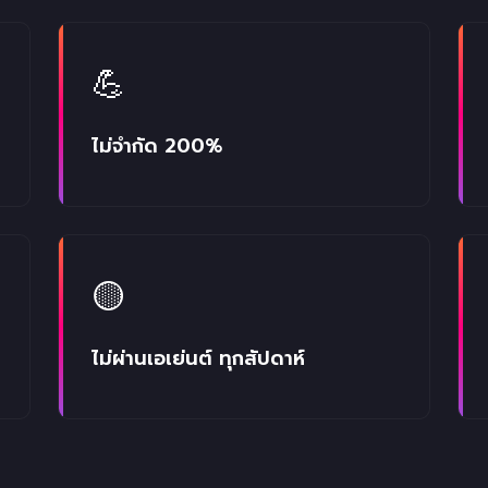
💪
ไม่จำกัด 200%
🟡
ไม่ผ่านเอเย่นต์ ทุกสัปดาห์