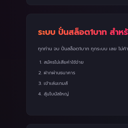
ระบบ ปั่นสล็อต1บาท สำหรั
ทุกท่าน จบ ปั่นสล็อต1บาท ทุกระบบ เลย ไม่ค
สมัครไม่เสียค่าใช้จ่าย
ฝากผ่านธนาคาร
เข้าเล่นเกมส์
ลุ้นโบนัสใหญ่