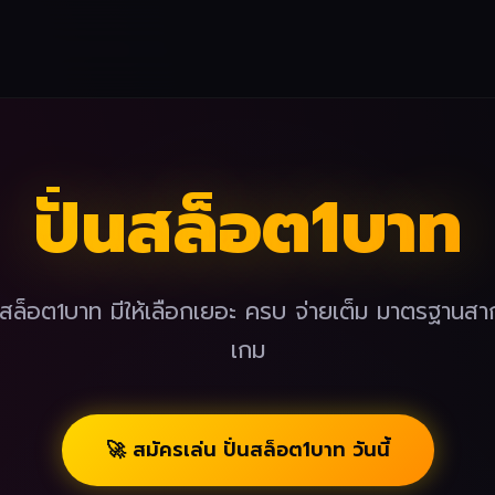
ปั่นสล็อต1บาท
นสล็อต1บาท มีให้เลือกเยอะ ครบ จ่ายเต็ม มาตรฐานส
เกม
🚀 สมัครเล่น ปั่นสล็อต1บาท วันนี้