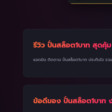
รีวิว ปั่นสล็อต1บาท สุดคุ้ม
แอดมิน ติดตาม ปั่นสล็อต1บาท ประทับใจ ร
ข้อดีของ ปั่นสล็อต1บาท 