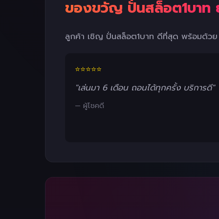
ของขวัญ ปั่นสล็อต1บาท
ลูกค้า เชิญ ปั่นสล็อต1บาท ดีที่สุด พร้อมด้ว
⭐⭐⭐⭐⭐
"เล่นมา 6 เดือน ถอนได้ทุกครั้ง บริการดี"
— ผู้โชคดี