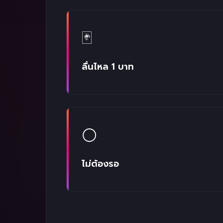
🃏
ลื่นไหล 1 บาท
⚪
ไม่ต้องรอ