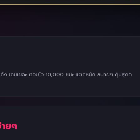
วมถึง เกมเยอะ ตอบไว 10,000 ชนะ แตกหนัก สบายๆ คุ้มสุดๆ
ง่ายๆ