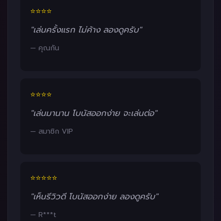
⭐⭐⭐⭐
"เล่นครั้งแรก ไม่ค้าง ลองดูครับ"
— คุณกัน
⭐⭐⭐⭐
"เล่นมานาน โบนัสออกง่าย จะเล่นต่อ"
— สมาชิก VIP
⭐⭐⭐⭐⭐
"เห็นรีวิวดี โบนัสออกง่าย ลองดูครับ"
— R***t