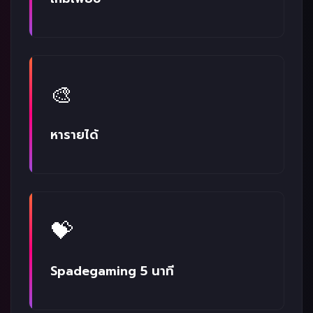
🎨
หารายได้
💝
Spadegaming 5 นาที