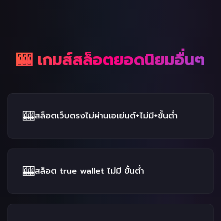
🎰 เกมส์สล็อตยอดนิยมอื่นๆ
สล็อตเว็บตรงไม่ผ่านเอเย่นต์+ไม่มี+ขั้นต่ำ
สล็อต true wallet ไม่มี ขั้นต่ํา