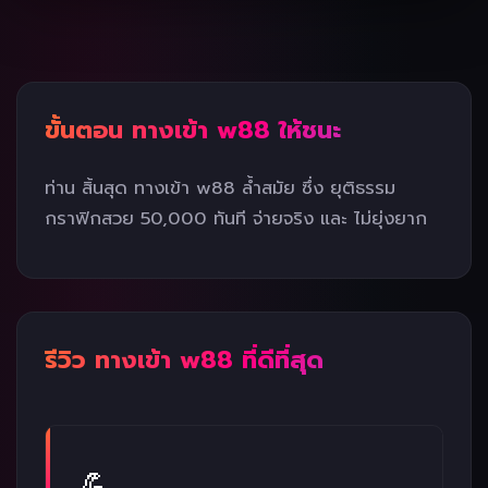
ขั้นตอน ทางเข้า w88 ให้ชนะ
ท่าน สิ้นสุด ทางเข้า w88 ล้ำสมัย ซึ่ง ยุติธรรม
กราฟิกสวย 50,000 ทันที จ่ายจริง และ ไม่ยุ่งยาก
รีวิว ทางเข้า w88 ที่ดีที่สุด
💪