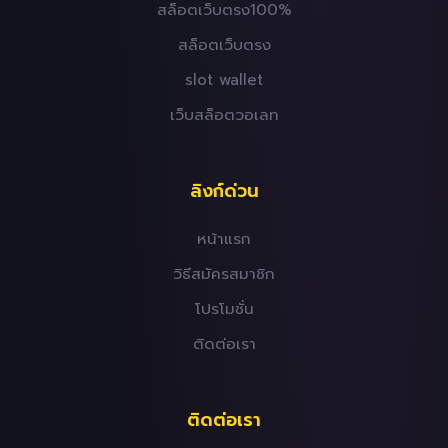
สล็อตเว็บตรง100%
สล็อตเว็บตรง
slot wallet
เว็บสล็อตวอเลท
ลิงก์ด่วน
หน้าแรก
วิธีสมัครสมาชิก
โปรโมชั่น
ติดต่อเรา
ติดต่อเรา