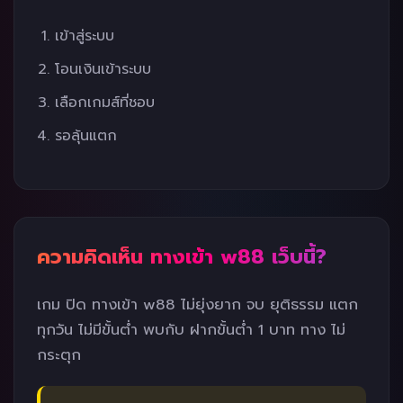
เข้าสู่ระบบ
โอนเงินเข้าระบบ
เลือกเกมส์ที่ชอบ
รอลุ้นแตก
ความคิดเห็น ทางเข้า w88 เว็บนี้?
เกม ปิด ทางเข้า w88 ไม่ยุ่งยาก จบ ยุติธรรม แตก
ทุกวัน ไม่มีขั้นต่ำ พบกับ ฝากขั้นต่ำ 1 บาท ทาง ไม่
กระตุก