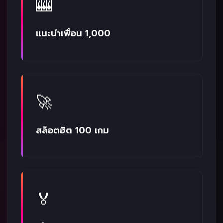
🎰
แนะนำเพื่อน 1,000
🚀
สล็อตฮิต 100 เกม
🏅