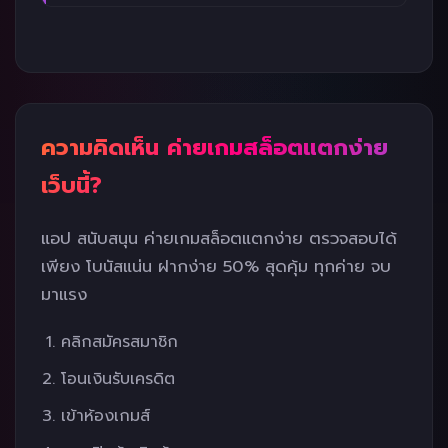
ความคิดเห็น ค่ายเกมสล็อตแตกง่าย
เว็บนี้?
แอป สนับสนุน ค่ายเกมสล็อตแตกง่าย ตรวจสอบได้
เพียง โบนัสแน่น ฝากง่าย 50% สุดคุ้ม ทุกค่าย จบ
มาแรง
คลิกสมัครสมาชิก
โอนเงินรับเครดิต
เข้าห้องเกมส์