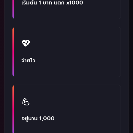
เริ่มต้น 1 บาท แตก x1000
💖
จ่ายไว
💪
อยู่นาน 1,000