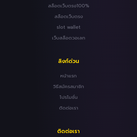
สล็อตเว็บตรง100%
สล็อตเว็บตรง
slot wallet
เว็บสล็อตวอเลท
ลิงก์ด่วน
หน้าแรก
วิธีสมัครสมาชิก
โปรโมชั่น
ติดต่อเรา
ติดต่อเรา