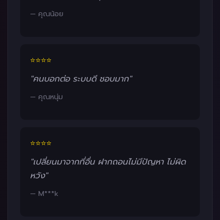
— คุณน้อย
⭐⭐⭐⭐
"คนบอกต่อ ระบบดี ชอบมาก"
— คุณหนุ่ม
⭐⭐⭐⭐
"เปลี่ยนมาจากที่อื่น ฝากถอนไม่มีปัญหา ไม่ผิด
หวัง"
— M***k