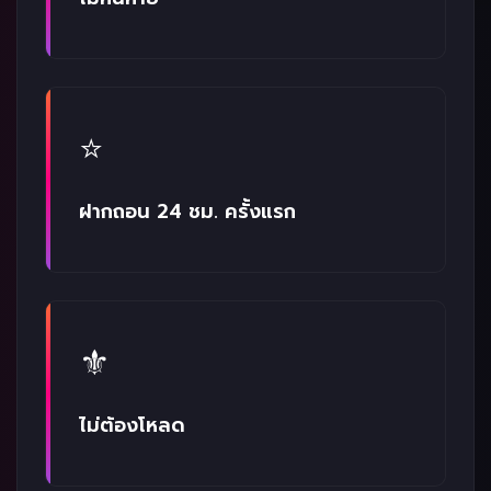
⭐
ฝากถอน 24 ชม. ครั้งแรก
⚜️
ไม่ต้องโหลด