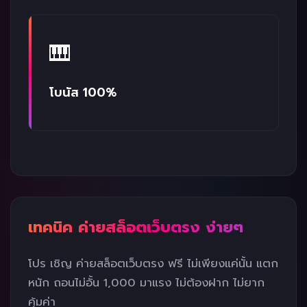
🎹
โบนัส 100%
เทคนิค ค่ายสล็อตเว็บตรง ง่ายๆ
โปร เชิญ ค่ายสล็อตเว็บตรง ฟรี ไม่เพียงแค่นั้น แตก
หนัก ถอนไม่อั้น 1,000 มาแรง ไม่ต้องฝาก ไม่ยาก
คุ้มค่า