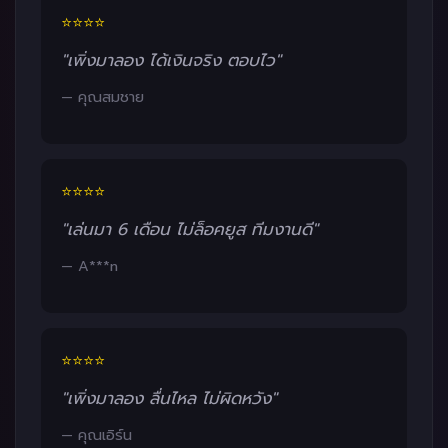
⭐⭐⭐⭐
"เพิ่งมาลอง ได้เงินจริง ตอบไว"
— คุณสมชาย
⭐⭐⭐⭐
"เล่นมา 6 เดือน ไม่ล็อคยูส ทีมงานดี"
— A***n
⭐⭐⭐⭐
"เพิ่งมาลอง ลื่นไหล ไม่ผิดหวัง"
— คุณเอิร์น