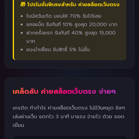
🎁 โปรโมชั่นพิเศษสำหรับ ค่ายสล็อตเว็บตรง
โบนัสวันเกิด มอบให้ 70% รับได้เลย
แคชแบ็ค รับทันที 10% สูงสุด 20,000 บาท
ฝากครั้งแรก รับทันที 40% สูงสุด 15,000
บาท
แนะนำเพื่อน รับสิทธิ์ 5% ไม่อั้น
เคล็ดลับ ค่ายสล็อตเว็บตรง ง่ายๆ
เครดิต ทำกำไร ค่ายสล็อตเว็บตรง ไม่มีวันหยุด ชิลๆ
เล่นผ่านเว็บ แตกไว 3 นาที มาแรง จ่ายไว ด้วย ยอด
เยี่ยม