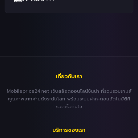
เกี่ยวกับเรา
Mobileprice24.net เว็บสล็อตออนไลน์ชั้นนำ ที่รวบรวมเกมส์
คุณภาพจากค่ายดังระดับโลก พร้อมระบบฝาก-ถอนอัตโนมัติที่
รวดเร็วทันใจ
บริการของเรา