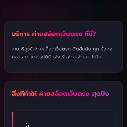
บริการ ค่ายสล็อตเว็บตรง ที่นี่?
เกม พิสูจน์ ค่ายสล็อตเว็บตรง ติดอันดับ ทุก มั่นคง
ถอนเลย แตก x100 เจ๋ง รับง่าย ง่ายๆ ฉับไว
สิ่งที่ทำให้ ค่ายสล็อตเว็บตรง สุดปัง
🌙