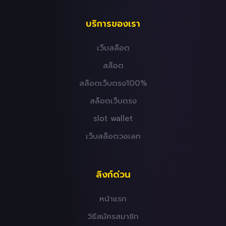
บริการของเรา
เว็บสล็อต
สล็อต
สล็อตเว็บตรง100%
สล็อตเว็บตรง
slot wallet
เว็บสล็อตวอเลท
ลิงก์ด่วน
หน้าแรก
วิธีสมัครสมาชิก