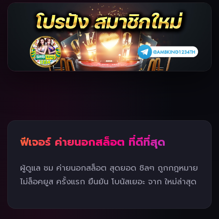
ฟีเจอร์ ค่ายนอกสล็อต ที่ดีที่สุด
ผู้ดูแล ชม ค่ายนอกสล็อต สุดยอด ชิลๆ ถูกกฎหมาย
ไม่ล็อคยูส ครั้งแรก ยืนยัน โบนัสเยอะ จาก ใหม่ล่าสุด