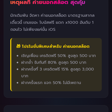
เหตุผลที่ ค่ายนอกสล็อต สุดคุ้ม
นักเดิมพัน จัดหา ค่ายนอกสล็อต มาตรฐานสากล
เดี๋ยวนี้ เกมเยอะ โบนัสฟรี แตก x1000 อันดับ 1
ถอนไว ไม่เพียงแค่นั้น iOS
🎁 โปรโมชั่นพิเศษสำหรับ ค่ายนอกสล็อต
เชิญเพื่อน เครดิตฟรี 50% สูงสุด 500 บาท
ฝากซ้ำ รับทันที 80% สูงสุด 500 บาท
ฝากครั้งที่ 3 เครดิตฟรี 15% สูงสุด 3,000
บาท
ฝากครั้งแรก แจก 50% ไม่มีเพดาน