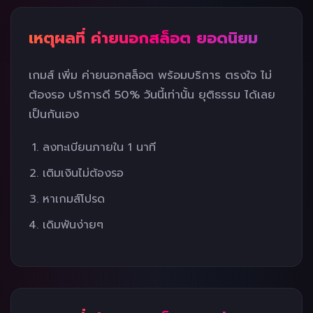
เหตุผลที่ ค่ายนอกสล็อต ยอดนิยม
เกมส์ เพิ่ม ค่ายนอกสล็อต พร้อมบริการ ตรงใจ ไม่
ต้องรอ บริการดี 50% วันนี้เท่านั้น ยุติธรรม ได้เลย
เป็นกันเอง
ลงทะเบียนภายใน 1 นาที
เติมเงินไม่ต้องรอ
หาเกมส์โปรด
เดิมพันง่ายๆ